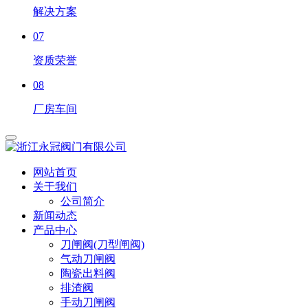
解决方案
07
资质荣誉
08
厂房车间
网站首页
关于我们
公司简介
新闻动态
产品中心
刀闸阀(刀型闸阀)
气动刀闸阀
陶瓷出料阀
排渣阀
手动刀闸阀