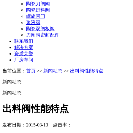
陶瓷刀闸阀
陶瓷进料阀
螺旋闸门
浆液阀
陶瓷双闸板阀
刀闸阀密封配件
联系我们
解决方案
资质荣誉
厂房车间
当前位置：
首页
>>
新闻动态
>>
出料阀性能特点
新闻动态
新闻动态
出料阀性能特点
发布日期：2015-03-13 点击率：