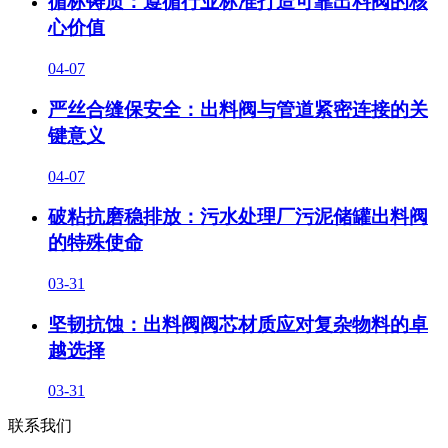
循标铸质：遵循行业标准打造可靠出料阀的核
心价值
04-07
严丝合缝保安全：出料阀与管道紧密连接的关
键意义
04-07
破粘抗磨稳排放：污水处理厂污泥储罐出料阀
的特殊使命
03-31
坚韧抗蚀：出料阀阀芯材质应对复杂物料的卓
越选择
03-31
联系我们