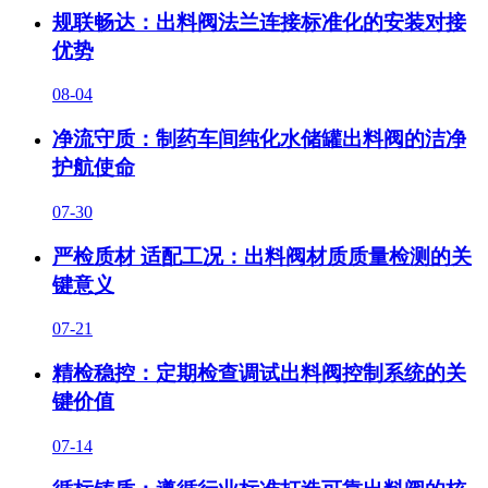
规联畅达：出料阀法兰连接标准化的安装对接
优势
08-04
净流守质：制药车间纯化水储罐出料阀的洁净
护航使命
07-30
严检质材 适配工况：出料阀材质质量检测的关
键意义
07-21
精检稳控：定期检查调试出料阀控制系统的关
键价值
07-14