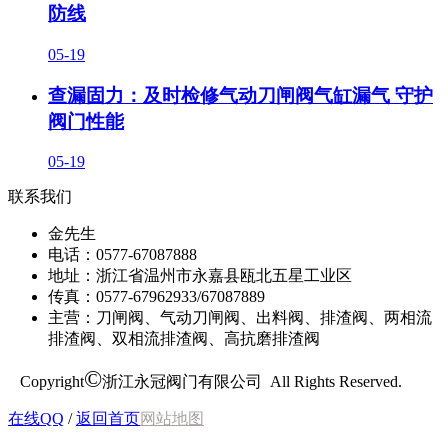
防线
05-19
查漏固力：及时检修气动刀闸阀气缸漏气 守护
阀门性能
05-19
联系我们
金先生
电话：0577-67087888
地址：浙江省温州市永嘉县瓯北五星工业区
传真：0577-67962933/67087889
主营：刀闸阀、气动刀闸阀、出料阀、排渣阀、两相流
排渣阀、双相流排渣阀、高抗磨排渣阀
©
Copyright
浙江永冠阀门有限公司 All Rights Reserved.
在线QQ
/
返回首页
网站地图