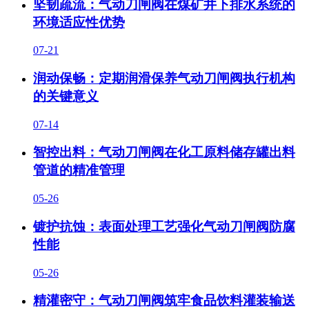
坚韧疏流：气动刀闸阀在煤矿井下排水系统的
环境适应性优势
07-21
润动保畅：定期润滑保养气动刀闸阀执行机构
的关键意义
07-14
智控出料：气动刀闸阀在化工原料储存罐出料
管道的精准管理
05-26
镀护抗蚀：表面处理工艺强化气动刀闸阀防腐
性能
05-26
精灌密守：气动刀闸阀筑牢食品饮料灌装输送