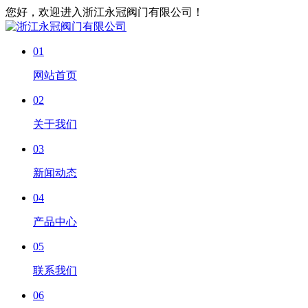
您好，欢迎进入浙江永冠阀门有限公司！
01
网站首页
02
关于我们
03
新闻动态
04
产品中心
05
联系我们
06