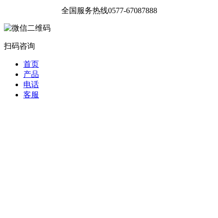
全国服务热线
0577-67087888
扫码咨询
首页
产品
电话
客服