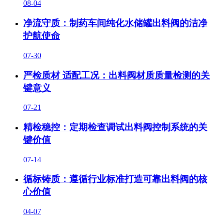
08-04
净流守质：制药车间纯化水储罐出料阀的洁净
护航使命
07-30
严检质材 适配工况：出料阀材质质量检测的关
键意义
07-21
精检稳控：定期检查调试出料阀控制系统的关
键价值
07-14
循标铸质：遵循行业标准打造可靠出料阀的核
心价值
04-07