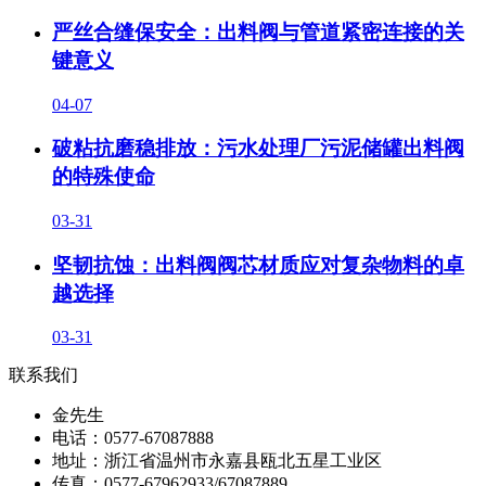
严丝合缝保安全：出料阀与管道紧密连接的关
键意义
04-07
破粘抗磨稳排放：污水处理厂污泥储罐出料阀
的特殊使命
03-31
坚韧抗蚀：出料阀阀芯材质应对复杂物料的卓
越选择
03-31
联系我们
金先生
电话：0577-67087888
地址：浙江省温州市永嘉县瓯北五星工业区
传真：0577-67962933/67087889