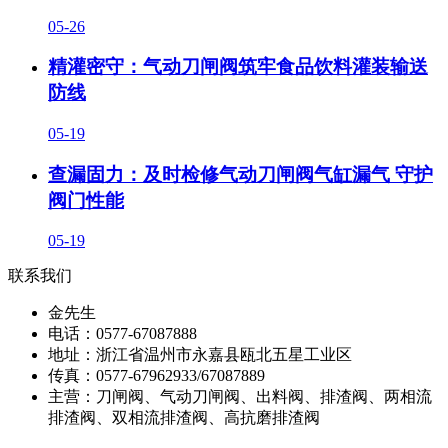
05-26
精灌密守：气动刀闸阀筑牢食品饮料灌装输送
防线
05-19
查漏固力：及时检修气动刀闸阀气缸漏气 守护
阀门性能
05-19
联系我们
金先生
电话：0577-67087888
地址：浙江省温州市永嘉县瓯北五星工业区
传真：0577-67962933/67087889
主营：刀闸阀、气动刀闸阀、出料阀、排渣阀、两相流
排渣阀、双相流排渣阀、高抗磨排渣阀