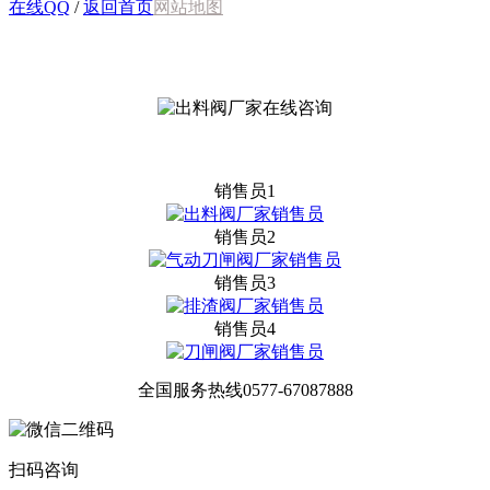
在线QQ
/
返回首页
网站地图
销售员1
销售员2
销售员3
销售员4
全国服务热线
0577-67087888
扫码咨询