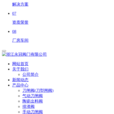
解决方案
07
资质荣誉
08
厂房车间
网站首页
关于我们
公司简介
新闻动态
产品中心
刀闸阀(刀型闸阀)
气动刀闸阀
陶瓷出料阀
排渣阀
手动刀闸阀