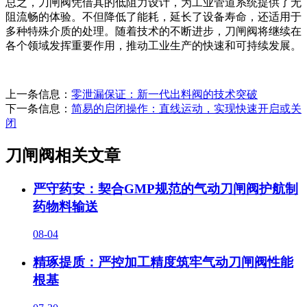
总之，刀闸阀凭借其的低阻力设计，为工业管道系统提供了无
阻流畅的体验。不但降低了能耗，延长了设备寿命，还适用于
多种特殊介质的处理。随着技术的不断进步，刀闸阀将继续在
各个领域发挥重要作用，推动工业生产的快速和可持续发展。
上一条信息：
零泄漏保证：新一代出料阀的技术突破
下一条信息：
简易的启闭操作：直线运动，实现快速开启或关
闭
刀闸阀相关文章
严守药安：契合GMP规范的气动刀闸阀护航制
药物料输送
08-04
精琢提质：严控加工精度筑牢气动刀闸阀性能
根基