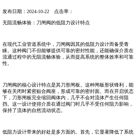
发布日期：2024-10-22 点击率：
无阻流畅体验：刀闸阀的低阻力设计特点
在现代工业管道系统中，刀闸阀因其的低阻力设计而备受青
睐。这种阀门不但能够提供可靠的密封性能，还能确保介质在
流通过程中的无阻流畅体验，从而提高系统的整体效率和可靠
性。
刀闸阀的核心设计特点是其刀形闸板。这种闸板形状锋利，能
够在关闭时紧密贴合阀座，形成可靠的密封面。而在开启状态
下，刀形闸板完全缩回阀体内，几乎不会对流体产生任何阻
挡。这一设计使得介质在通过阀门时几乎不受任何阻力影响，
保持了流体的自然流动状态。
低阻力设计带来的好处是多方面的。首先，它显著降低了系统