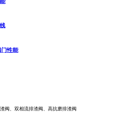
能
线
阀门性能
渣阀、双相流排渣阀、高抗磨排渣阀