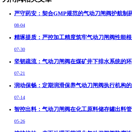
严守药安：契合GMP规范的气动刀闸阀护航制
08-04
精琢提质：严控加工精度筑牢气动刀闸阀性能根
07-30
坚韧疏流：气动刀闸阀在煤矿井下排水系统的环
07-21
润动保畅：定期润滑保养气动刀闸阀执行机构的
07-14
智控出料：气动刀闸阀在化工原料储存罐出料管
05-26