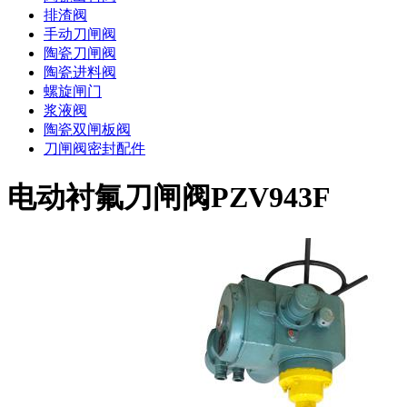
排渣阀
手动刀闸阀
陶瓷刀闸阀
陶瓷进料阀
螺旋闸门
浆液阀
陶瓷双闸板阀
刀闸阀密封配件
电动衬氟刀闸阀PZV943F