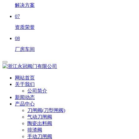
解决方案
07
资质荣誉
08
厂房车间
网站首页
关于我们
公司简介
新闻动态
产品中心
刀闸阀(刀型闸阀)
气动刀闸阀
陶瓷出料阀
排渣阀
手动刀闸阀