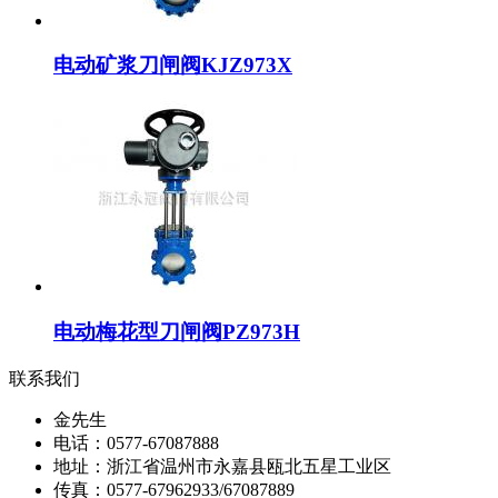
电动矿浆刀闸阀KJZ973X
电动梅花型刀闸阀PZ973H
联系我们
金先生
电话：0577-67087888
地址：浙江省温州市永嘉县瓯北五星工业区
传真：0577-67962933/67087889