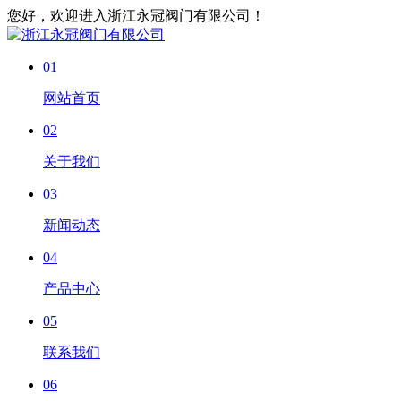
您好，欢迎进入浙江永冠阀门有限公司！
01
网站首页
02
关于我们
03
新闻动态
04
产品中心
05
联系我们
06