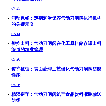
07-21
润动保畅：定期润滑保养气动刀闸阀执行机构
的关键意义
07-14
智控出料：气动刀闸阀在化工原料储存罐出料
管道的精准管理
05-26
镀护抗蚀：表面处理工艺强化气动刀闸阀防腐
性能
05-26
精灌密守：气动刀闸阀筑牢食品饮料灌装输送
防线