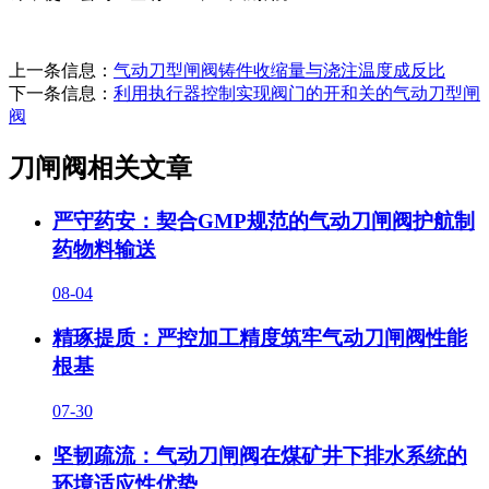
上一条信息：
气动刀型闸阀铸件收缩量与浇注温度成反比
下一条信息：
利用执行器控制实现阀门的开和关的气动刀型闸
阀
刀闸阀相关文章
严守药安：契合GMP规范的气动刀闸阀护航制
药物料输送
08-04
精琢提质：严控加工精度筑牢气动刀闸阀性能
根基
07-30
坚韧疏流：气动刀闸阀在煤矿井下排水系统的
环境适应性优势