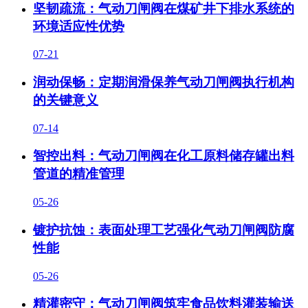
坚韧疏流：气动刀闸阀在煤矿井下排水系统的
环境适应性优势
07-21
润动保畅：定期润滑保养气动刀闸阀执行机构
的关键意义
07-14
智控出料：气动刀闸阀在化工原料储存罐出料
管道的精准管理
05-26
镀护抗蚀：表面处理工艺强化气动刀闸阀防腐
性能
05-26
精灌密守：气动刀闸阀筑牢食品饮料灌装输送