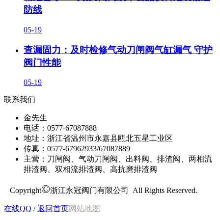
防线
05-19
查漏固力：及时检修气动刀闸阀气缸漏气 守护
阀门性能
05-19
联系我们
金先生
电话：0577-67087888
地址：浙江省温州市永嘉县瓯北五星工业区
传真：0577-67962933/67087889
主营：刀闸阀、气动刀闸阀、出料阀、排渣阀、两相流
排渣阀、双相流排渣阀、高抗磨排渣阀
©
Copyright
浙江永冠阀门有限公司 All Rights Reserved.
在线QQ
/
返回首页
网站地图