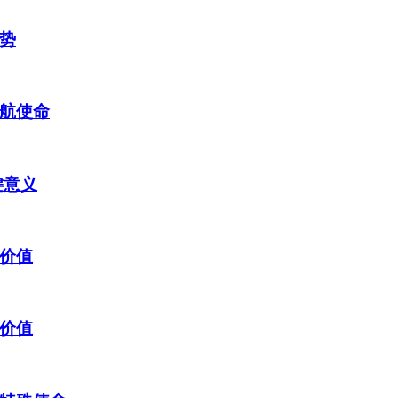
势
航使命
键意义
价值
价值