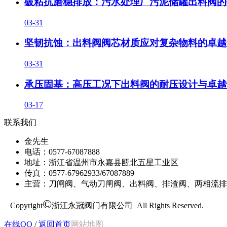
破粘抗磨稳排放：污水处理厂污泥储罐出料阀的
03-31
坚韧抗蚀：出料阀阀芯材质应对复杂物料的卓越
03-31
承压固基：高压工况下出料阀的耐压设计与卓越
03-17
联系我们
金先生
电话：0577-67087888
地址：浙江省温州市永嘉县瓯北五星工业区
传真：0577-67962933/67087889
主营：刀闸阀、气动刀闸阀、出料阀、排渣阀、两相流排
©
Copyright
浙江永冠阀门有限公司 All Rights Reserved.
在线QQ
/
返回首页
网站地图