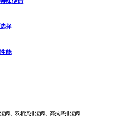
特殊使命
选择
性能
渣阀、双相流排渣阀、高抗磨排渣阀