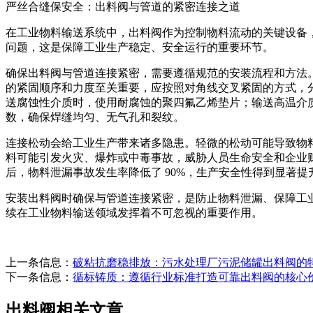
严丝合缝保安全：出料阀与管道的紧密连接之道
在工业物料输送系统中，出料阀作为控制物料流动的关键设备
问题，这是保障工业生产稳定、安全运行的重要环节。
确保出料阀与管道连接紧密，需要遵循规范的安装流程和方法
的紧固顺序和力度至关重要，应按照对角线交叉紧固的方式，
送腐蚀性介质时，使用耐腐蚀的聚四氟乙烯垫片；输送高温介
数，确保焊缝均匀、无气孔和裂纹。
连接松动会给工业生产带来诸多隐患。轻微的松动可能导致物
料可能引发火灾、爆炸或中毒事故，威胁人员生命安全和企业
后，物料泄漏事故发生率降低了 90%，生产安全性得到显著提
安装出料阀时确保与管道连接紧密，是防止物料泄漏、保障工
续在工业物料输送领域发挥着不可忽视的重要作用。
上一条信息：
破粘抗磨稳排放：污水处理厂污泥储罐出料阀的
下一条信息：
循标铸质：遵循行业标准打造可靠出料阀的核心
出料阀相关文章