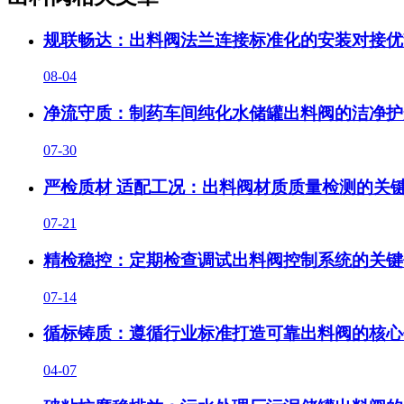
规联畅达：出料阀法兰连接标准化的安装对接优
08-04
净流守质：制药车间纯化水储罐出料阀的洁净护
07-30
严检质材 适配工况：出料阀材质质量检测的关
07-21
精检稳控：定期检查调试出料阀控制系统的关键
07-14
循标铸质：遵循行业标准打造可靠出料阀的核心
04-07