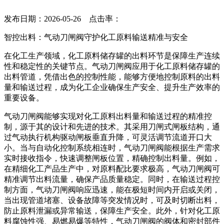
发布日期：2026-05-26 点击率：
智控出料：气动刀闸阀守护化工原料输送精准与安全
在化工生产领域，化工原料储存罐的出料环节是保障生产连续
性和稳定性的关键节点。气动刀闸阀应用于化工原料储存罐的
出料管道，凭借出色的控制性能，能够方便地控制原料的出料
量和输送过程，成为化工企业确保生产安全、提升生产效率的
重要设备。
气动刀闸阀能够实现对化工原料出料量和输送过程的精准控
制，源于其的设计和先进的技术。其采用刀闸式闸板结构，通
过气动执行机构驱动闸板垂直升降，可灵活调节流道开口大
小。当与自动化控制系统相连时，气动刀闸阀能根据生产需求
实时接收指令，快速调整闸板位置，精确控制出料量。例如，
在精细化工产品生产中，对原料配比要求极高，气动刀闸阀可
精准调节出料流量，确保产品质量稳定。同时，在输送过程控
制方面，气动刀闸阀响应迅速，能在极短时间内开启或关闭，
当出现管道堵塞、设备故障等突发情况时，可及时切断出料，
防止原料泄漏或异常输送，保障生产安全。此外，针对化工原
料腐蚀性强、易燃易爆等特性，气动刀闸阀的阀体和密封部件