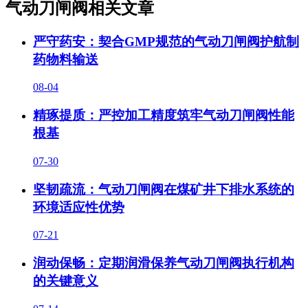
气动刀闸阀相关文章
严守药安：契合GMP规范的气动刀闸阀护航制
药物料输送
08-04
精琢提质：严控加工精度筑牢气动刀闸阀性能
根基
07-30
坚韧疏流：气动刀闸阀在煤矿井下排水系统的
环境适应性优势
07-21
润动保畅：定期润滑保养气动刀闸阀执行机构
的关键意义