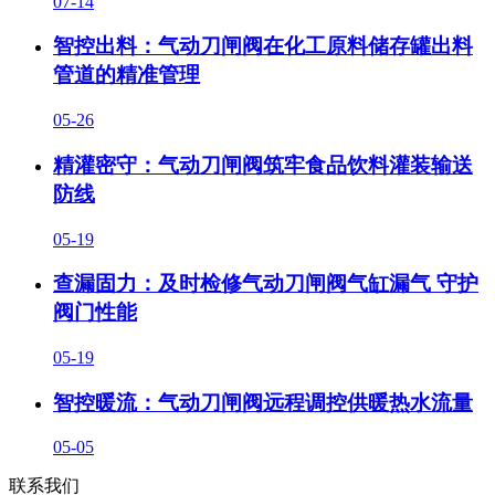
07-14
智控出料：气动刀闸阀在化工原料储存罐出料
管道的精准管理
05-26
精灌密守：气动刀闸阀筑牢食品饮料灌装输送
防线
05-19
查漏固力：及时检修气动刀闸阀气缸漏气 守护
阀门性能
05-19
智控暖流：气动刀闸阀远程调控供暖热水流量
05-05
联系我们