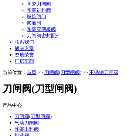
陶瓷刀闸阀
陶瓷进料阀
螺旋闸门
浆液阀
陶瓷双闸板阀
刀闸阀密封配件
联系我们
解决方案
资质荣誉
厂房车间
当前位置：
首页
>>
刀闸阀(刀型闸阀)
>>
不锈钢刀闸阀
刀闸阀(刀型闸阀)
产品中心
刀闸阀(刀型闸阀)
气动刀闸阀
陶瓷出料阀
排渣阀