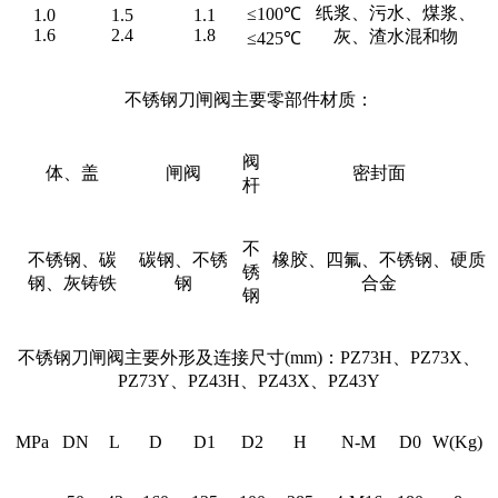
纸浆、污水、煤浆、
≤100℃
1.0
1.5
1.1
1.6
2.4
1.8
灰、渣水混和物
≤425℃
不锈钢刀闸阀主要零部件材质：
阀
体、盖
闸阀
密封面
杆
不
不锈钢、碳
碳钢、不锈
橡胶、四氟、不锈钢、硬质
锈
钢、灰铸铁
钢
合金
钢
不锈钢刀闸阀主要外形及连接尺寸(mm)：PZ73H、PZ73X、
PZ73Y、PZ43H、PZ43X、PZ43Y
MPa
DN
L
D
D1
D2
H
N-M
D0
W(Kg)