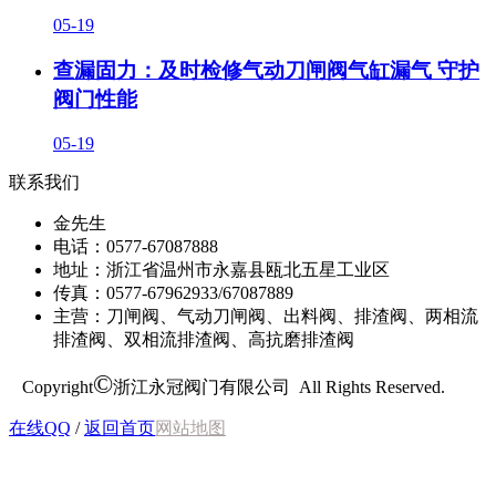
05-19
查漏固力：及时检修气动刀闸阀气缸漏气 守护
阀门性能
05-19
联系我们
金先生
电话：0577-67087888
地址：浙江省温州市永嘉县瓯北五星工业区
传真：0577-67962933/67087889
主营：刀闸阀、气动刀闸阀、出料阀、排渣阀、两相流
排渣阀、双相流排渣阀、高抗磨排渣阀
©
Copyright
浙江永冠阀门有限公司 All Rights Reserved.
在线QQ
/
返回首页
网站地图