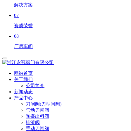
解决方案
07
资质荣誉
08
厂房车间
网站首页
关于我们
公司简介
新闻动态
产品中心
刀闸阀(刀型闸阀)
气动刀闸阀
陶瓷出料阀
排渣阀
手动刀闸阀