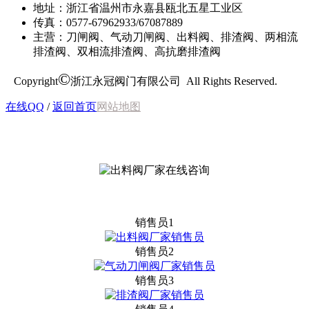
地址：浙江省温州市永嘉县瓯北五星工业区
传真：0577-67962933/67087889
主营：刀闸阀、气动刀闸阀、出料阀、排渣阀、两相流
排渣阀、双相流排渣阀、高抗磨排渣阀
©
Copyright
浙江永冠阀门有限公司 All Rights Reserved.
在线QQ
/
返回首页
网站地图
销售员1
销售员2
销售员3