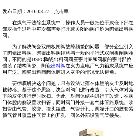
发布日期：2016-08-27 点击率：
在煤气干法除尘系统中，操作人员一般把位于灰仓下部在
卸灰操作过程中每次都需要打开或关闭的阀门称为陶瓷出料阀
阀。
为了解决陶瓷双闸板闸阀故障频繁的问题，部分企业引入
了陶瓷出料阀。陶瓷出料阀结构与一般的平行式双闸板闸阀相
同，不同的是DSPC陶瓷出料阀阀座密封圈和阀板的密封部位
镶装了结构陶瓷。陶瓷
出料阀
在火力发电厂气力输灰系统中应
用广泛。陶瓷出料阀阀体腔进入灰尘的情况无法避免。
要彻底解决这个问题，只有设法让落在体腔的灰尘及时地
被转移。基于这个思路，决定对阀门进行改造，引入气体对落
下的灰尘进行定时吹扫。为此，对阀体结构进行了改造，在阀
门体腔内侧设置吹扫管，同时阀门外接一套气体管路系统。吹
扫管由气管、胶套、接头组成。气管开孔，两端开口的胶套紧
箍气管且覆盖住气管上的开孔，阀体外部设置气管接头。