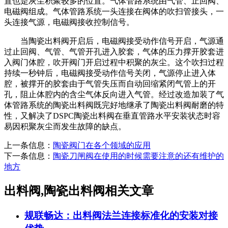
置也是灰尘积聚较多的位置。气体管路系统由气管、止回阀、
电磁阀组成。气体管路系统一头连接在阀体的吹扫管接头，一
头连接气源，电磁阀接收控制信号。
当陶瓷出料阀开启后，电磁阀接受动作信号开启，气源通
过止回阀、气管、气管开孔进入胶套，气体的压力撑开胶套进
入阀门体腔，吹开阀门开启过程中积聚的灰尘。这个吹扫过程
持续一秒钟后，电磁阀接受动作信号关闭，气源停止进入体
腔，被撑开的胶套由于气管失压而自动回缩紧闭气管上的开
孔，阻止体腔内的含尘气体反向进入气管。经过改造加装了气
体管路系统的陶瓷出料阀既完好地继承了陶瓷出料阀耐磨的特
性，又解决了DSPC陶瓷出料阀在垂直管路水平安装状态时容
易因积聚灰尘而发生故障的缺点。
上一条信息：
陶瓷阀门在各个领域的应用
下一条信息：
陶瓷刀闸阀在使用的时候需要注意的还有维护的
地方
出料阀,陶瓷出料阀相关文章
规联畅达：出料阀法兰连接标准化的安装对接