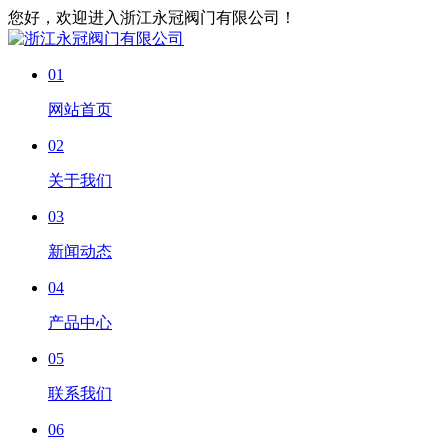
您好，欢迎进入浙江永冠阀门有限公司！
01
网站首页
02
关于我们
03
新闻动态
04
产品中心
05
联系我们
06