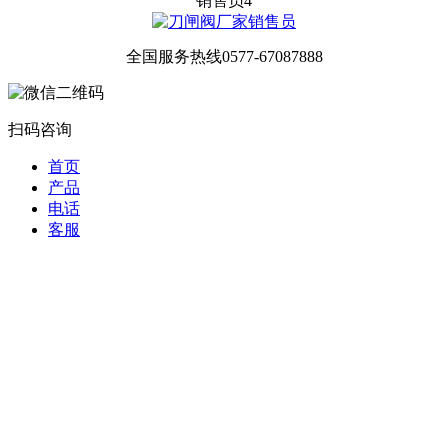
销售员4
全国服务热线
0577-67087888
扫码咨询
首页
产品
电话
客服