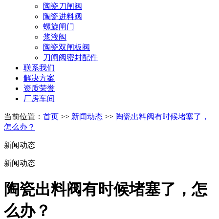
陶瓷刀闸阀
陶瓷进料阀
螺旋闸门
浆液阀
陶瓷双闸板阀
刀闸阀密封配件
联系我们
解决方案
资质荣誉
厂房车间
当前位置：
首页
>>
新闻动态
>>
陶瓷出料阀有时候堵塞了，
怎么办？
新闻动态
新闻动态
陶瓷出料阀有时候堵塞了，怎
么办？