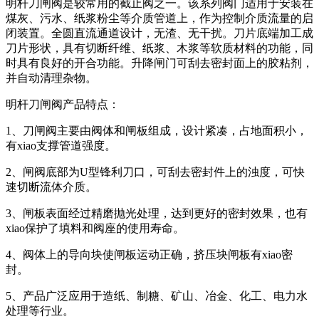
明杆刀闸阀是较常用的截止阀之一。该系列阀门适用于安装在
煤灰、污水、纸浆粉尘等介质管道上，作为控制介质流量的启
闭装置。全圆直流通道设计，无渣、无干扰。刀片底端加工成
刀片形状，具有切断纤维、纸浆、木浆等软质材料的功能，同
时具有良好的开合功能。升降闸门可刮去密封面上的胶粘剂，
并自动清理杂物。
明杆刀闸阀产品特点：
1、刀闸阀主要由阀体和闸板组成，设计紧凑，占地面积小，
有xiao支撑管道强度。
2、闸阀底部为U型锋利刀口，可刮去密封件上的浊度，可快
速切断流体介质。
3、闸板表面经过精磨抛光处理，达到更好的密封效果，也有
xiao保护了填料和阀座的使用寿命。
4、阀体上的导向块使闸板运动正确，挤压块闸板有xiao密
封。
5、产品广泛应用于造纸、制糖、矿山、冶金、化工、电力水
处理等行业。