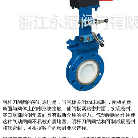
明杆刀闸阀的密封原理是，当闸板关闭zhi末端时，闸板的倒
角面与阀体上的楔形块接触，使闸板紧贴密封面，实现密封。
浇口底部的倒角表面具有截断介质的能力。气动闸阀的作用使
这种气动闸阀不易被介质堵塞。明杆刀闸阀结构可制成硬密封
和软密封，可根据客户的密封要求选择。