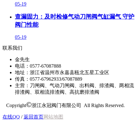
05-19
查漏固力：及时检修气动刀闸阀气缸漏气 守护
阀门性能
05-19
联系我们
金先生
电话：0577-67087888
地址：浙江省温州市永嘉县瓯北五星工业区
传真：0577-67962933/67087889
主营：刀闸阀、气动刀闸阀、出料阀、排渣阀、两相流
排渣阀、双相流排渣阀、高抗磨排渣阀
©
Copyright
浙江永冠阀门有限公司 All Rights Reserved.
在线QQ
/
返回首页
网站地图