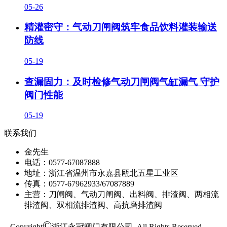
05-26
精灌密守：气动刀闸阀筑牢食品饮料灌装输送
防线
05-19
查漏固力：及时检修气动刀闸阀气缸漏气 守护
阀门性能
05-19
联系我们
金先生
电话：0577-67087888
地址：浙江省温州市永嘉县瓯北五星工业区
传真：0577-67962933/67087889
主营：刀闸阀、气动刀闸阀、出料阀、排渣阀、两相流
排渣阀、双相流排渣阀、高抗磨排渣阀
©
Copyright
浙江永冠阀门有限公司 All Rights Reserved.