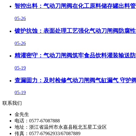
智控出料：气动刀闸阀在化工原料储存罐出料管
05-26
镀护抗蚀：表面处理工艺强化气动刀闸阀防腐性
05-26
精灌密守：气动刀闸阀筑牢食品饮料灌装输送防
05-19
查漏固力：及时检修气动刀闸阀气缸漏气 守护
05-19
联系我们
金先生
电话：0577-67087888
地址：浙江省温州市永嘉县瓯北五星工业区
传真：0577-67962933/67087889