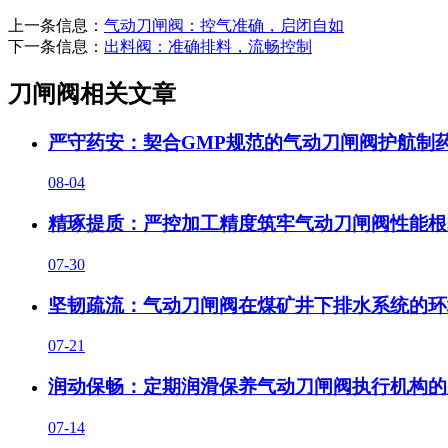
上一条信息：
气动刀闸阀：控气准确，启闭自如
下一条信息：
出料阀：准确排料，流畅控制
刀闸阀相关文章
严守药安：契合GMP规范的气动刀闸阀护航制
08-04
精琢提质：严控加工精度筑牢气动刀闸阀性能根
07-30
坚韧疏流：气动刀闸阀在煤矿井下排水系统的环
07-21
润动保畅：定期润滑保养气动刀闸阀执行机构的
07-14