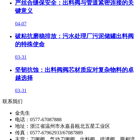
严丝合缝保安全：出料阀与管道紧密连接的关
键意义
04-07
破粘抗磨稳排放：污水处理厂污泥储罐出料阀
的特殊使命
03-31
坚韧抗蚀：出料阀阀芯材质应对复杂物料的卓
越选择
03-31
联系我们
金先生
电话：0577-67087888
地址：浙江省温州市永嘉县瓯北五星工业区
传真：0577-67962933/67087889
主营：刀闸阀、气动刀闸阀、出料阀、排渣阀、两相流