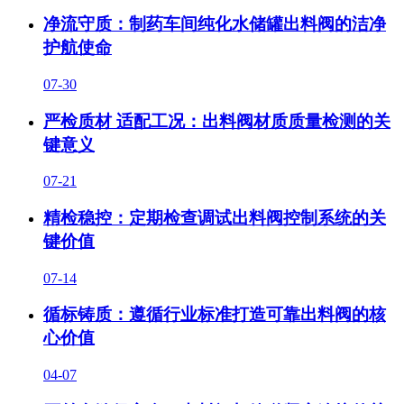
净流守质：制药车间纯化水储罐出料阀的洁净
护航使命
07-30
严检质材 适配工况：出料阀材质质量检测的关
键意义
07-21
精检稳控：定期检查调试出料阀控制系统的关
键价值
07-14
循标铸质：遵循行业标准打造可靠出料阀的核
心价值
04-07