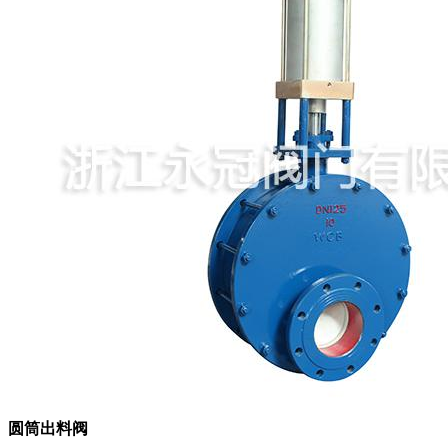
圆筒出料阀