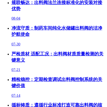
规联畅达：出料阀法兰连接标准化的安装对接
优势
08-04
净流守质：制药车间纯化水储罐出料阀的洁净
护航使命
07-30
严检质材 适配工况：出料阀材质质量检测的关
键意义
07-21
精检稳控：定期检查调试出料阀控制系统的关
键价值
07-14
循标铸质：遵循行业标准打造可靠出料阀的核