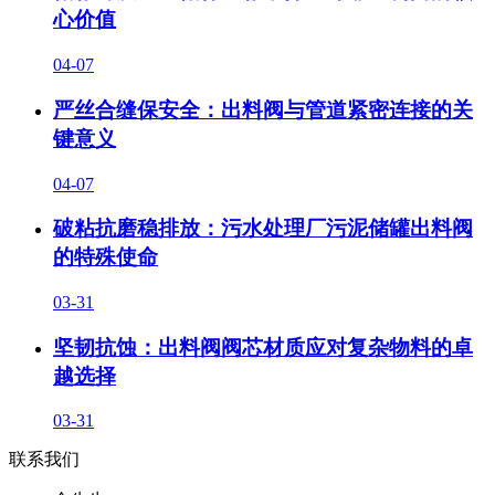
心价值
04-07
严丝合缝保安全：出料阀与管道紧密连接的关
键意义
04-07
破粘抗磨稳排放：污水处理厂污泥储罐出料阀
的特殊使命
03-31
坚韧抗蚀：出料阀阀芯材质应对复杂物料的卓
越选择
03-31
联系我们