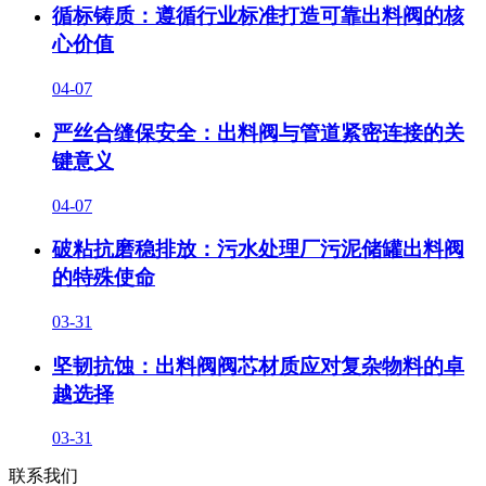
循标铸质：遵循行业标准打造可靠出料阀的核
心价值
04-07
严丝合缝保安全：出料阀与管道紧密连接的关
键意义
04-07
破粘抗磨稳排放：污水处理厂污泥储罐出料阀
的特殊使命
03-31
坚韧抗蚀：出料阀阀芯材质应对复杂物料的卓
越选择
03-31
联系我们