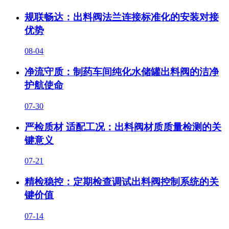
规联畅达：出料阀法兰连接标准化的安装对接
优势
08-04
净流守质：制药车间纯化水储罐出料阀的洁净
护航使命
07-30
严检质材 适配工况：出料阀材质质量检测的关
键意义
07-21
精检稳控：定期检查调试出料阀控制系统的关
键价值
07-14