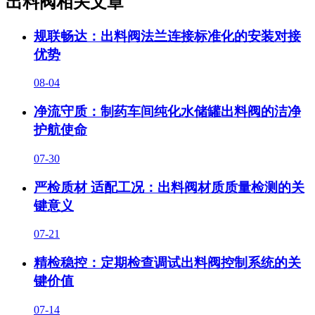
出料阀相关文章
规联畅达：出料阀法兰连接标准化的安装对接
优势
08-04
净流守质：制药车间纯化水储罐出料阀的洁净
护航使命
07-30
严检质材 适配工况：出料阀材质质量检测的关
键意义
07-21
精检稳控：定期检查调试出料阀控制系统的关
键价值
07-14