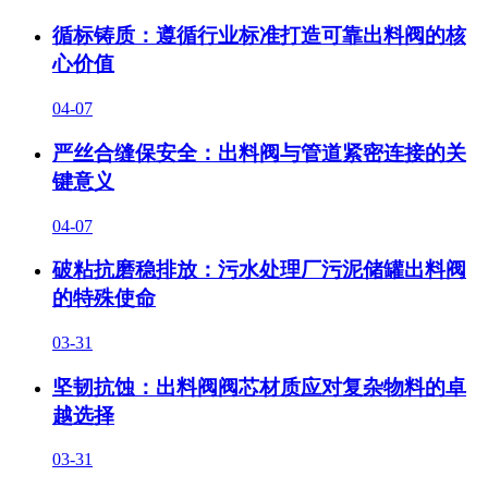
循标铸质：遵循行业标准打造可靠出料阀的核
心价值
04-07
严丝合缝保安全：出料阀与管道紧密连接的关
键意义
04-07
破粘抗磨稳排放：污水处理厂污泥储罐出料阀
的特殊使命
03-31
坚韧抗蚀：出料阀阀芯材质应对复杂物料的卓
越选择
03-31