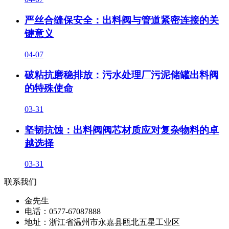
严丝合缝保安全：出料阀与管道紧密连接的关
键意义
04-07
破粘抗磨稳排放：污水处理厂污泥储罐出料阀
的特殊使命
03-31
坚韧抗蚀：出料阀阀芯材质应对复杂物料的卓
越选择
03-31
联系我们
金先生
电话：0577-67087888
地址：浙江省温州市永嘉县瓯北五星工业区