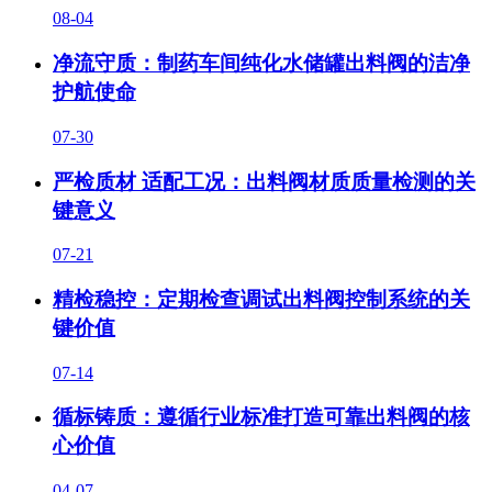
08-04
净流守质：制药车间纯化水储罐出料阀的洁净
护航使命
07-30
严检质材 适配工况：出料阀材质质量检测的关
键意义
07-21
精检稳控：定期检查调试出料阀控制系统的关
键价值
07-14
循标铸质：遵循行业标准打造可靠出料阀的核
心价值
04-07