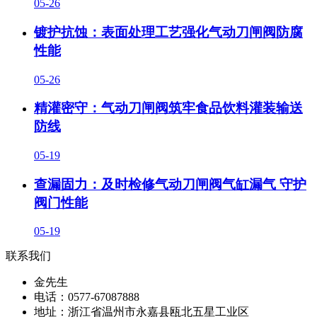
05-26
镀护抗蚀：表面处理工艺强化气动刀闸阀防腐
性能
05-26
精灌密守：气动刀闸阀筑牢食品饮料灌装输送
防线
05-19
查漏固力：及时检修气动刀闸阀气缸漏气 守护
阀门性能
05-19
联系我们
金先生
电话：0577-67087888
地址：浙江省温州市永嘉县瓯北五星工业区