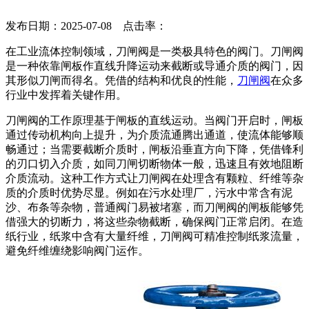
发布日期：2025-07-08 点击率：
在工业流体控制领域，刀闸阀是一类极具特色的阀门。刀闸阀
是一种依靠闸板作直线升降运动来截断或导通介质的阀门，因
其形似刀闸而得名。凭借的结构和优良的性能，
刀闸阀
在众多
行业中发挥着关键作用。
刀闸阀的工作原理基于闸板的直线运动。当阀门开启时，闸板
通过传动机构向上提升，为介质流通腾出通道，使流体能够顺
畅通过；当需要截断介质时，闸板沿垂直方向下降，凭借锋利
的刃口切入介质，如同刀闸切断物体一般，迅速且有效地阻断
介质流动。这种工作方式让刀闸阀在处理含有颗粒、纤维等杂
质的介质时优势尽显。例如在污水处理厂，污水中常含有泥
沙、布条等杂物，普通阀门易被堵塞，而刀闸阀的闸板能够凭
借强大的切断力，将这些杂物截断，确保阀门正常启闭。在造
纸行业，纸浆中含有大量纤维，刀闸阀可精准控制纸浆流量，
避免纤维缠绕影响阀门运作。