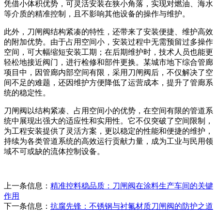
凭借小体积优势，可灵活安装在狭小角落，实现对燃油、海水
等介质的精准控制，且不影响其他设备的操作与维护。
此外，刀闸阀结构紧凑的特性，还带来了安装便捷、维护高效
的附加优势。由于占用空间小，安装过程中无需预留过多操作
空间，可大幅缩短安装工期；在后期维护时，技术人员也能更
轻松地接近阀门，进行检修和部件更换。某城市地下综合管廊
项目中，因管廊内部空间有限，采用刀闸阀后，不仅解决了空
间不足的难题，还因维护方便降低了运营成本，提升了管廊系
统的稳定性。
刀闸阀以结构紧凑、占用空间小的优势，在空间有限的管道系
统中展现出强大的适应性和实用性。它不仅突破了空间限制，
为工程安装提供了灵活方案，更以稳定的性能和便捷的维护，
持续为各类管道系统的高效运行贡献力量，成为工业与民用领
域不可或缺的流体控制设备。
上一条信息：
精准控料稳品质：刀闸阀在涂料生产车间的关键
作用
下一条信息：
抗腐先锋：不锈钢与衬氟材质刀闸阀的防护之道