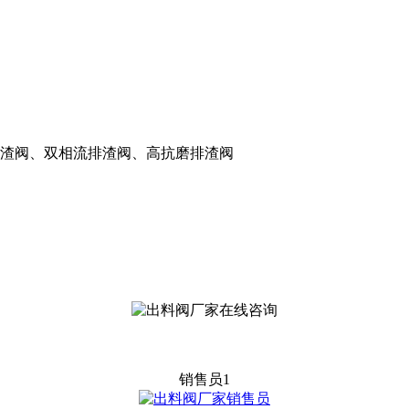
渣阀、双相流排渣阀、高抗磨排渣阀
销售员1