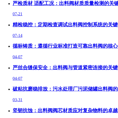
严检质材 适配工况：出料阀材质质量检测的关
07-21
精检稳控：定期检查调试出料阀控制系统的关键
07-14
循标铸质：遵循行业标准打造可靠出料阀的核心
04-07
严丝合缝保安全：出料阀与管道紧密连接的关键
04-07
破粘抗磨稳排放：污水处理厂污泥储罐出料阀的
03-31
坚韧抗蚀：出料阀阀芯材质应对复杂物料的卓越